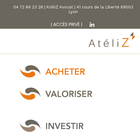
04 72 84 23 28 | AtéliZ Avocat | 41 cours de la Liberté 69003
Lyon
|
ACCÈS PRIVÉ
|