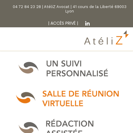
04 72 84 23 28 | AtéliZ Avocat | 41 cours de la Liberté 69003
Lyon
|
ACCÈS PRIVÉ
|